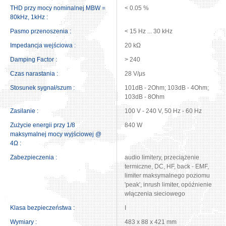
THD przy mocy nominalnej MBW =
< 0.05 %
80kHz, 1kHz :
Pasmo przenoszenia :
< 15 Hz ... 30 kHz
Impedancja wejściowa :
20 kΩ
Damping Factor :
> 240
Czas narastania :
28 V/µs
Stosunek sygnał/szum :
101dB - 2Ohm; 103dB - 4Ohm;
103dB - 8Ohm
Zasilanie :
100 V - 240 V, 50 Hz - 60 Hz
Zużycie energii przy 1/8
840 W
maksymalnej mocy wyjściowej @
4Ω :
Zabezpieczenia :
audio limitery, przeciążenie
termiczne, DC, HF, back - EMF,
limiter maksymalnego poziomu
'peak', inrush limiter, opóźnienie
włączenia sieciowego
Klasa bezpieczeństwa :
I
Wymiary :
483 x 88 x 421 mm