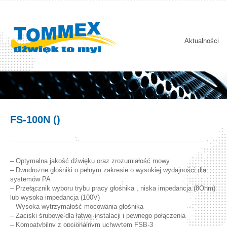
Aktualności
FS-100N ()
– Optymalna jakość dźwięku oraz zrozumiałość mowy
– Dwudrożne głośniki o pełnym zakresie o wysokiej wydajności dla
systemów PA
– Przełącznik wyboru trybu pracy głośnika , niska impedancja (8Ohm)
lub wysoka impedancja (100V)
– Wysoka wytrzymałość mocowania głośnika
– Zaciski śrubowe dla łatwej instalacji i pewnego połączenia
– Kompatybilny z opcjonalnym uchwytem FSB-3