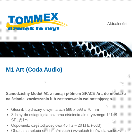
Aktualności
M1 Art (Coda Audio)
Samodzielny Moduł M1 z ramą i płótnem SPACE Art, do montażu
na ścianie, zawieszania lub zastosowania wolnostojącego.
Głośnik trójdrożny o wymiarach 598 x 598 x 70 mm
Zdolny do osiągnięcia poziomu ciśnienia akustycznego 121dB
SPL@1m
Odpowiedź częstotliwościowa 45 Hz – 20 kHz (-6dB)
Obracalna sekcja średnich/niskich i wysokich tonów dla większych