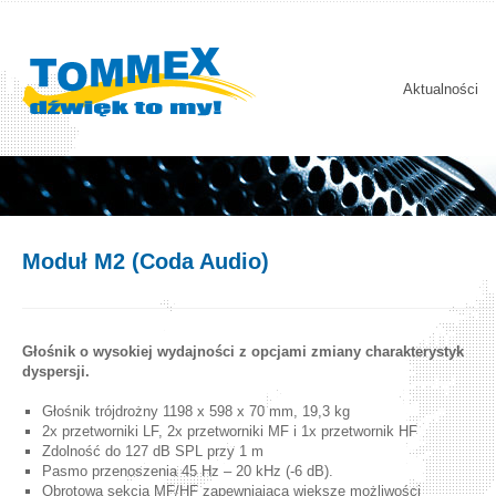
Aktualności
Moduł M2 (Coda Audio)
Głośnik o wysokiej wydajności z opcjami zmiany charakterystyk
dyspersji.
Głośnik trójdrożny 1198 x 598 x 70 mm, 19,3 kg
2x przetworniki LF, 2x przetworniki MF i 1x przetwornik HF
Zdolność do 127 dB SPL przy 1 m
Pasmo przenoszenia 45 Hz – 20 kHz (-6 dB).
Obrotowa sekcja MF/HF zapewniająca większe możliwości