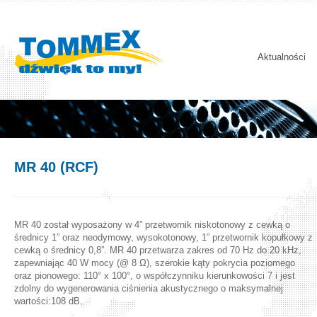
Aktualności
MR 40 (RCF)
MR 40 został wyposażony w 4” przetwornik niskotonowy z cewką o
średnicy 1” oraz neodymowy, wysokotonowy, 1” przetwornik kopułkowy z
cewką o średnicy 0,8”. MR 40 przetwarza zakres od 70 Hz do 20 kHz,
zapewniając 40 W mocy (@ 8 Ω), szerokie kąty pokrycia poziomego
oraz pionowego: 110° x 100°, o współczynniku kierunkowości 7 i jest
zdolny do wygenerowania ciśnienia akustycznego o maksymalnej
wartości:108 dB.