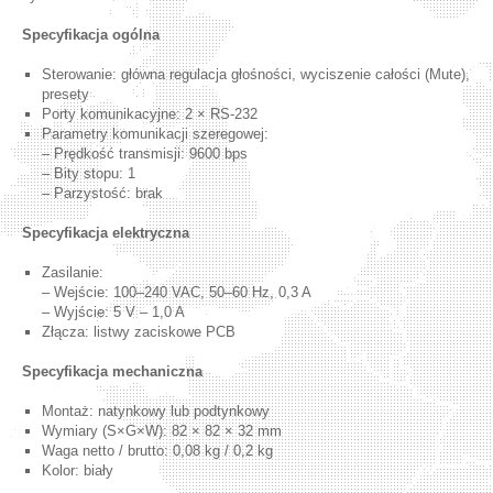
Specyfikacja ogólna
Sterowanie: główna regulacja głośności, wyciszenie całości (Mute),
presety
Porty komunikacyjne: 2 × RS-232
Parametry komunikacji szeregowej:
– Prędkość transmisji: 9600 bps
– Bity stopu: 1
– Parzystość: brak
Specyfikacja elektryczna
Zasilanie:
– Wejście: 100–240 VAC, 50–60 Hz, 0,3 A
– Wyjście: 5 V – 1,0 A
Złącza: listwy zaciskowe PCB
Specyfikacja mechaniczna
Montaż: natynkowy lub podtynkowy
Wymiary (S×G×W): 82 × 82 × 32 mm
Waga netto / brutto: 0,08 kg / 0,2 kg
Kolor: biały