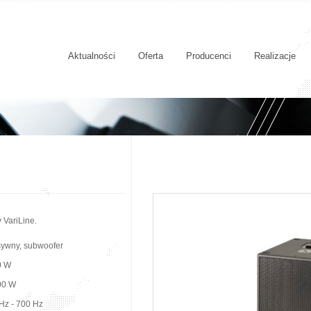
Aktualności
Oferta
Producenci
Realizacje
 VariLine.
ywny, subwoofer
0 W
00 W
Hz - 700 Hz