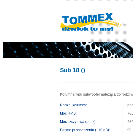
Sub 18 ()
Kolumna typu subwoofer należąca do rodziny
Rodzaj kolumny:
pas
Moc RMS:
70
Moc szczytowa (peak):
28
Pasmo przenoszenia (- 10 dB):
90 