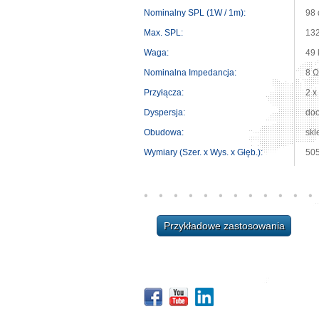
Nominalny SPL (1W / 1m):
98
Max. SPL:
13
Waga:
49 
Nominalna Impedancja:
8 Ω
Przyłącza:
2 x
Dyspersja:
do
Obudowa:
skl
Wymiary (Szer. x Wys. x Głęb.):
505
Przykładowe zastosowania