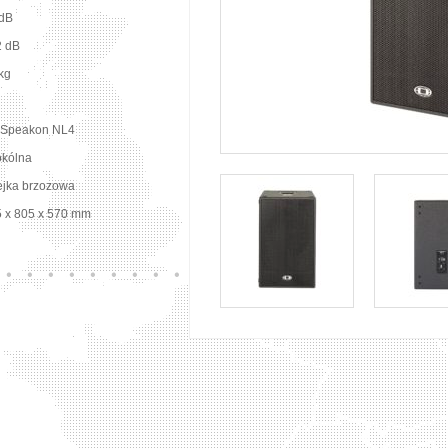
 dB
2 dB
kg
 Speakon NL4
okólna
ejka brzozowa
 x 805 x 570 mm