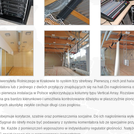
iwersytetu Rolniczego w Krakowie to system trzy strefowy. Pierwszą z nich jest hal
atora lub z jednego z dwóch przyłączy znajdujących się na hali.Do nagłośnieni
o pierwsza instalacja w Polsce wykorzystująca kolumny typu Vertical Array. Rozst
a gra bardzo kierunkowo i umożliwia kontrolowanie dźwięku w płaszczyźnie pionow
rych akustykę zwykle cechuje długi czas pogłosu.
 obejmuje korytarze, szatnie oraz pomieszczenia socjalne. Do ich nagłośnienia wy
 Sygnał do strefy może być podawany z systemu komentatora lub ze specjalnie p
tle. Każde z pomieszczeń wyposażono w indywidualny regulator głośności. Natęż