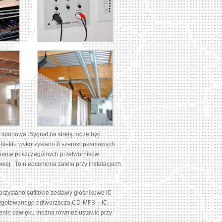
a sportowa. Sygnał na strefę może być
a obiektu wykorzystano 8 szerokopasmowych
awienie poszczególnych przetworników
ej. To nieoceniona zaleta przy instalacjach
korzystano sufitowe zestawy głośnikowe IC-
rzygotowanego odtwarzacza CD-MP3 – IC-
enie dźwięku można również ustawić przy