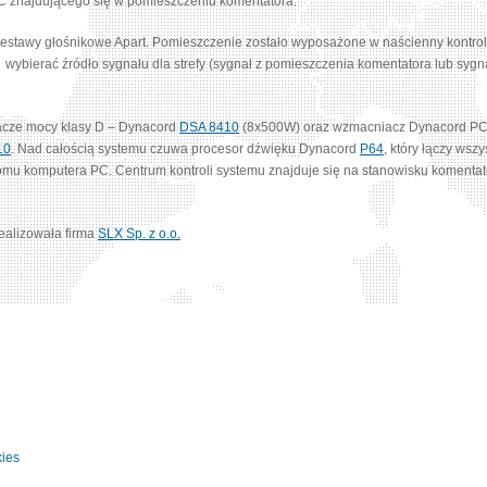
 znajdującego się w pomieszczeniu komentatora.
wano zestawy głośnikowe Apart. Pomieszczenie zostało wyposażone w naścienny kont
wybierać źródło sygnału dla strefy (sygnał z pomieszczenia komentatora lub syg
acze mocy klasy D – Dynacord
DSA 8410
(8x500W) oraz wzmacniacz Dynacord PC
10
. Nad całością systemu czuwa procesor dźwięku Dynacord
P64
, który łączy wsz
ziomu komputera PC. Centrum kontroli systemu znajduje się na stanowisku komenta
realizowała firma
SLX Sp. z o.o.
kies