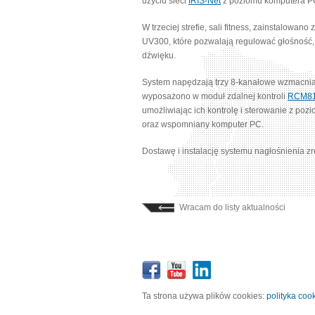
użyciu sieci
IRIS-Net
z poziomu komputera PC
W trzeciej strefie, sali fitness, zainstalo
UV300, które pozwalają regulować głośność, 
dźwięku.
System napędzają trzy 8-kanałowe wzmacni
wyposażono w moduł zdalnej kontroli
RCM8
umożliwiając ich kontrolę i sterowanie z po
oraz wspomniany komputer PC.
Dostawę i instalację systemu nagłośnienia z
Wracam do listy aktualności
Ta strona używa plików cookies:
polityka coo