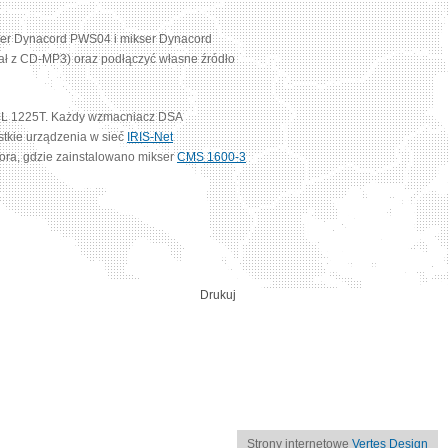
roler Dynacord PWS04 i mikser Dynacord
nał z CD-MP3) oraz podłączyć własne źródło
L 1225T. Każdy wzmacniacz DSA
ystkie urządzenia w sieć
IRIS-Net
tora, gdzie zainstalowano mikser
CMS 1600-3
Drukuj
Strony internetowe
Vertes Design