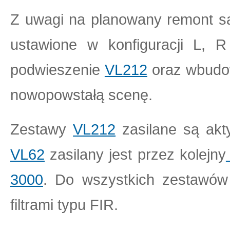
Z uwagi na planowany remont sa
ustawione w konfiguracji L, R 
podwieszenie
VL212
oraz wbud
nowopowstałą scenę.
Zestawy
VL212
zasilane są ak
VL62
zasilany jest przez kolejny
3000
. Do wszystkich zestawów
filtrami typu FIR.