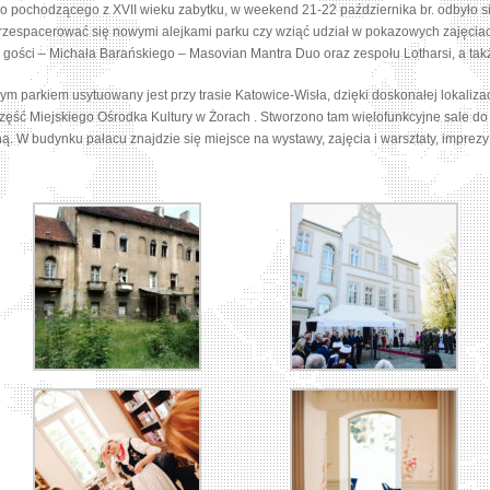
ego pochodzącego z XVII wieku zabytku, w weekend 21-22 października br. odbyło si
zespacerować się nowymi alejkami parku czy wziąć udział w pokazowych zajęciac
 gości – Michała Barańskiego – Masovian Mantra Duo oraz zespołu Lotharsi, a tak
 parkiem usytuowany jest przy trasie Katowice-Wisła, dzięki doskonałej lokalizac
zęść Miejskiego Ośrodka Kultury w Żorach . Stworzono tam wielofunkcyjne sale do 
. W budynku pałacu znajdzie się miejsce na wystawy, zajęcia i warsztaty, imprezy k