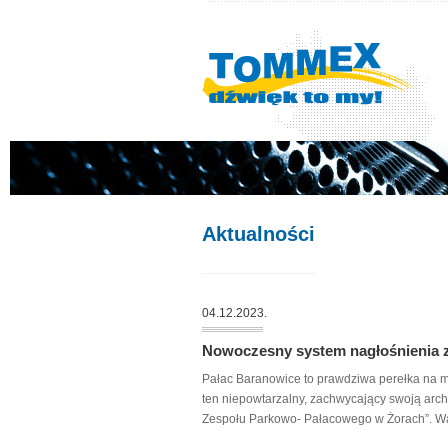
Aktualności
04.12.2023.
Nowoczesny system nagłośnienia 
Pałac Baranowice to prawdziwa perełka na ma
ten niepowtarzalny, zachwycający swoją arch
Zespołu Parkowo- Pałacowego w Żorach”. Wart