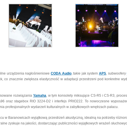
ilne urządzenia nagłośnieniowe
CODA Audio
, takie jak system
APS
, subwoofery
ck, co znacznie zwiększa elastyczność w adaptacji przestrzeni pod konkretne wyd
nsowane rozwiązania
Yamaha
, w tym konsolety miksujące CS-R5 i CS-R3, proce
6 oraz stagebox RIO 3224-D2 i interfejs PRIO222. To nowoczesne wyposażeni
nia profesjonalnych wydarzeń kulturalnych w zabytkowych wnętrzach pałacu.
cu w Baranowicach wyjątkową przestrzeń akustyczną, idealną na potrzeby różnoro
uralne zyskuje na jakości, dostarczając publiczności wyjątkowych wrażeń słuchowyc