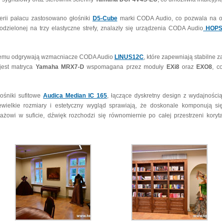
erii pałacu zastosowano głośniki
D5-Cube
marki CODA Audio, co pozwala na o
odzielonej na trzy elastyczne strefy, znalazły się urządzenia CODA Audio
HOPS
stemu odgrywają wzmacniacze CODA Audio
LINUS12C
, które zapewniają stabilne 
jest matryca
Yamaha MRX7-D
wspomagana przez moduły
EXi8
oraz
EXO8
, c
ośniki sufitowe
Audica Median IC 165
, łączące dyskretny design z wydajności
ewielkie rozmiary i estetyczny wygląd sprawiają, że doskonale komponują s
ntażowi w suficie, dźwięk rozchodzi się równomiernie po całej przestrzeni kor