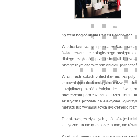
System nagłośnienia Pałacu Baranowice
W odrestaurowanym pałacu w Baranowicach, 
świadectwem technologicznego postępu, ale
dlatego też dobór sprzętu stanowił klucz
historycznym charakterem obiektu, jednocześ
W czterech salach zainstalowano zespoły
zapewniające doskonałą jakość dźwięku dost
i wyjątkową jakość dźwięku. Ich główną zal
powierzchni pomieszczenia. Dzięki temu, n
akustyczną pozwala na efektywne wykorzys
metrażu lub wymagających dyskretnego rozm
Dodatkowo, estetyka tych głośników jest mi
klasyczne. To nie tylko sprzęt audio, ale równ
Każda sala wyposażona jest również w panel