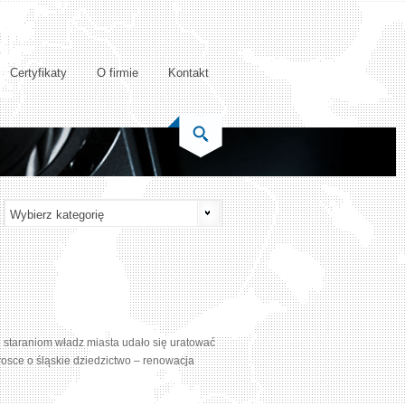
Certyfikaty
O firmie
Kontakt
i staraniom władz miasta udało się uratować
rosce o śląskie dziedzictwo – renowacja