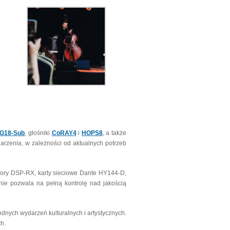
G18-Sub
, głośniki
CoRAY4
i
HOPS8
, a także
arzenia, w zależności od aktualnych potrzeb
sory DSP-RX, karty sieciowe Dante HY144-D,
e pozwala na pełną kontrolę nad jakością
dnych wydarzeń kulturalnych i artystycznych.
h.