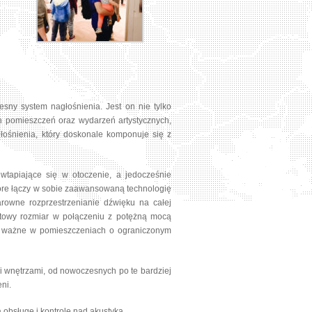
sny system nagłośnienia. Jest on nie tylko
h pomieszczeń oraz wydarzeń artystycznych,
ośnienia, który doskonale komponuje się z
tapiające się w otoczenie, a jedocześnie
tóre łączy w sobie zaawansowaną technologię
larowne rozprzestrzenianie dźwięku na całej
aktowy rozmiar w połączeniu z potężną mocą
ie ważne w pomieszczeniach o ograniczonym
i wnętrzami, od nowoczesnych po te bardziej
ni.
ą obsługę i kontrolę nad akustyką.