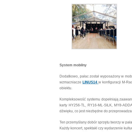
System mobilny
Dodatkowo, pałac został wyposażony w mob
wzmacniacze
LINUS14
w konfiguracji M-Ra
obiektu.
Kompleksowość systemu dopełniają zaawa
karty HY256-TL, RY16-ML-SILK, MY8-ADDA9
dźwięku, co jest niezbędne do przeprowadza
Ten przemyślany dobór sprzętu tworzy w pała
Każdy koncert, spektakl czy wydarzenie kult