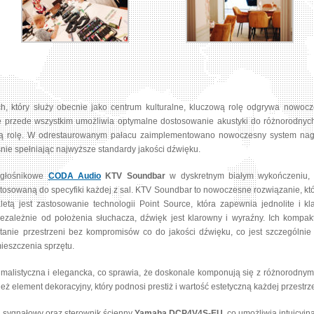
który służy obecnie jako centrum kulturalne, kluczową rolę odgrywa nowocze
 przede wszystkim umożliwia optymalne dostosowanie akustyki do różnorodnyc
ową rolę. W odrestaurowanym pałacu zaimplementowano nowoczesny system nagł
nie spełniając najwyższe standardy jakości dźwięku.
 głośnikowe
CODA Audio
KTV Soundbar
w dyskretnym białym wykończeniu, w
osowaną do specyfiki każdej z sal. KTV Soundbar to nowoczesne rozwiązanie, k
etą jest zastosowanie technologii Point Source, która zapewnia jednolite i k
iezależnie od położenia słuchacza, dźwięk jest klarowny i wyraźny. Ich komp
tanie przestrzeni bez kompromisów co do jakości dźwięku, co jest szczególn
ieszczenia sprzętu.
nimalistyczna i elegancka, co sprawia, że doskonale komponują się z różnorodnym
ież element dekoracyjny, który podnosi prestiż i wartość estetyczną każdej przestrze
 sygnałowy oraz sterownik ścienny
Yamaha DCP4V4S-EU
, co umożliwia intuicyjn