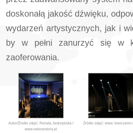
doskonałą jakość dźwięku, odpo
wydarzeń artystycznych, jak i w
by w pełni zanurzyć się w 
zaoferowania.
Autor/Źródło zdjęć: Renata Jastrzębska /
Źródło zdjęć: www. lowiczanin.
www.radiovictoria.pl