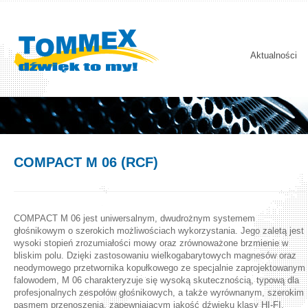
Aktualności
COMPACT M 06 (RCF)
COMPACT M 06 jest uniwersalnym, dwudrożnym systemem
głośnikowym o szerokich możliwościach wykorzystania. Jego zaletą jest
wysoki stopień zrozumiałości mowy oraz zrównoważone brzmienie w
bliskim polu. Dzięki zastosowaniu wielkogabarytowych magnesów oraz
neodymowego przetwornika kopułkowego ze specjalnie zaprojektowanym
falowodem, M 06 charakteryzuje się wysoką skutecznością, typową dla
profesjonalnych zespołów głośnikowych, a także wyrównanym, szerokim
pasmem przenoszenia, zapewniającym jakość dźwięku klasy HI-FI.