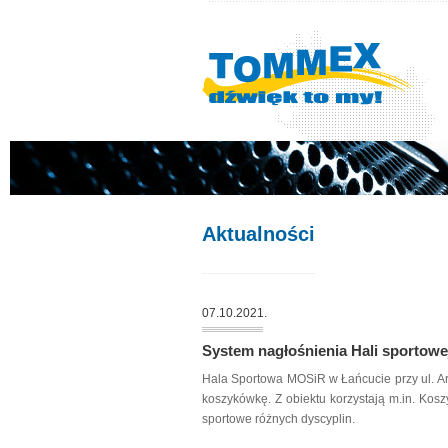
Aktualności
07.10.2021.
System nagłośnienia Hali sporto
Hala Sportowa MOSiR w Łańcucie przy ul. Arm
koszykówkę. Z obiektu korzystają m.in. Kosz
sportowe różnych dyscyplin.