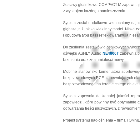
Zestawy głośnikowe COMPACT M zapewniają d
z wystrojem każdego pomieszczenia.
System został dodatkowo wzmocniony na
głębsze, niż jakikolwiek inny model. Niska 
i obudowa typu bass reflex gwarantują niesam
Do zasilenia zestawów głośnikowych wyko
dźwięku ASHLY Audio
NE4800T
zapewnia pr
brzmienia oraz zrozumiałości mowy.
Mobilne stanowisko komentatora sportowe
bezprzewodowych RCF, zapewniających elast
bezprzewodowego na terenie całego obiektu
System zapewnia doskonałej jakości repr
zapowiedzi, które powinny być optymalnie c
odtwarzania treści muzycznych, z równomie
Projekt systemu nagłośnienia – firma TOMM