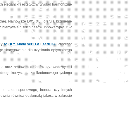
 elegancki i estetyczny wygląd harmonizuje
znej. Najnowsze DXS XLF oferują brzmienie
ych niebywale niskich basów. Innowacyjny DSP
cy
ASHLY Audio
serii FA
i
serii CA
. Procesor
go skorygowania dla uzyskania optymalnego
dio oraz zestaw mikrofonów przewodowych i
odnego korzystania z mikrofonowego systemu
entatora sportowego, trenera, czy innych
apewnia również doskonałą jakość w zakresie