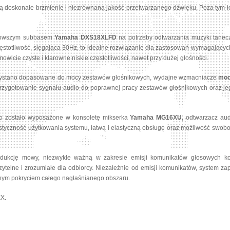
oskonałe brzmienie i niezrównaną jakość przetwarzanego dźwięku. Poza tym ich
jnowszym subbasem
Yamaha DXS18XLFD
na potrzeby odtwarzania muzyki tanec
częstotliwość, sięgająca 30Hz, to idealne rozwiązanie dla zastosowań wymagając
owicie czyste i klarowne niskie częstotliwości, nawet przy dużej głośności.
rzystano dopasowane do mocy zestawów głośnikowych, wydajne wzmacniacze
mo
zygotowanie sygnału audio do poprawnej pracy zestawów głośnikowych oraz je
go zostało wyposażone w konsoletę mikserka
Yamaha MG16XU
, odtwarzacz au
yczność użytkowania systemu, łatwą i elastyczną obsługę oraz możliwość swob
.
odukcję mowy, niezwykle ważną w zakresie emisji komunikatów głosowych kom
zytelne i zrozumiałe dla odbiorcy. Niezależnie od emisji komunikatów, system z
rnym pokryciem całego nagłaśnianego obszaru.
EX.