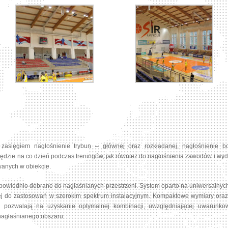
zasięgiem nagłośnienie trybun – głównej oraz rozkładanej, nagłośnienie 
będzie na co dzień podczas treningów, jak również do nagłośnienia zawodów i w
wanych w obiekcie.
powiednio dobrane do nagłaśnianych przestrzeni. System oparto na uniwersaln
nej do zastosowań w szerokim spektrum instalacyjnym. Kompaktowe wymiary oraz 
pozwalają na uzyskanie optymalnej kombinacji, uwzględniającej uwarunkowan
 nagłaśnianego obszaru.