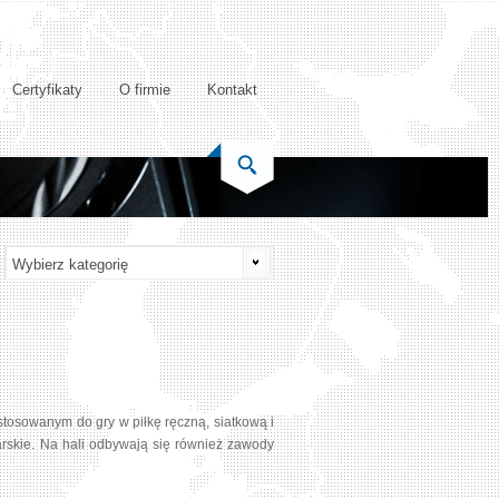
Certyfikaty
O firmie
Kontakt
stosowanym do gry w piłkę ręczną, siatkową i
karskie. Na hali odbywają się również zawody