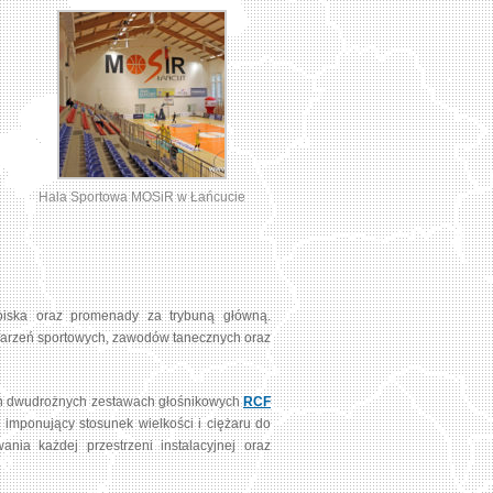
Hala Sportowa MOSiR w Łańcucie
boiska oraz promenady za trybuną główną.
ydarzeń sportowych, zawodów tanecznych oraz
ych dwudrożnych zestawach głośnikowych
RCF
imponujący stosunek wielkości i ciężaru do
ia każdej przestrzeni instalacyjnej oraz