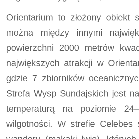
Orientarium to złożony obiekt 
można między innymi najwię
powierzchni 2000 metrów kwa
największych atrakcji w Orient
gdzie 7 zbiorników oceanicznyc
Strefa Wysp Sundajskich jest n
temperaturą na poziomie 24
wilgotności. W strefie Celebe
wanderu (makaki lwie), których