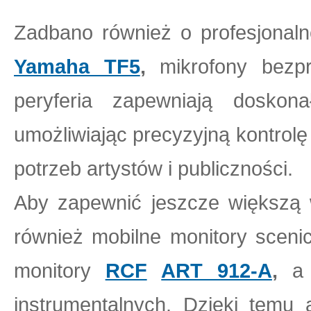
Zadbano również o profesjonal
Yamaha TF5
,
mikrofony bezpr
peryferia zapewniają doskon
umożliwiając precyzyjną kontrol
potrzeb artystów i publiczności.
Aby zapewnić jeszcze większą 
również mobilne monitory scen
monitory
RCF
ART 912-A
,
a
instrumentalnych. Dzięki temu