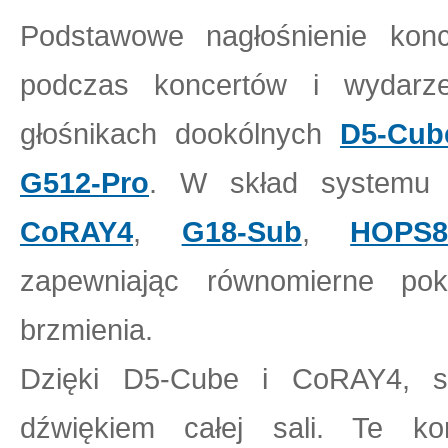
Podstawowe nagłośnienie kon
podczas koncertów i wydar
głośnikach dookólnych
D5-Cub
G512-Pro
. W skład systemu 
CoRAY4
,
G18-Sub
,
HOPS
zapewniając równomierne pok
brzmienia.
Dzięki D5-Cube i CoRAY4, s
dźwiękiem całej sali. Te k