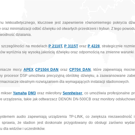
onu lekkoatletycznego, kluczowe jest zapewnienie równomiernego pokrycia dźwi
 oraz minimalizacji odbić dźwięku od otwartych przestrzeni i trybun. Z tego pow
awodność działania.
w szczególności na modelach
P 2110T
,
P 3115T
oraz
P 4228
, strategicznie roz
ników wyróżnia się wysoką jakością dźwięku oraz odpornością na zmienne warunk
cniacze mocy
APEX
CP1504 DAN
oraz
CP704 DAN
, które zapewniają mocne
wany procesor DSP umożliwia precyzyjną obróbkę dźwięku, a zaawansowane zab
wzmacniacze idealnym rozwiązaniem dla wymagających instalacji stadionowych.
 mikser
Yamaha
DM3
oraz mikrofony
Sennheiser
, co umożliwia profesjonalne 
owe urządzenia, takie jak odtwarzacz DENON DN-500CB oraz monitory odsłucho
 systemem audio zapewniają urządzenia TP-LINK, co zwiększa niezawodność i
sprawia, że stadion jest doskonale przygotowany do obsługi zarówno wydarz
u dla widzów i uczestników.