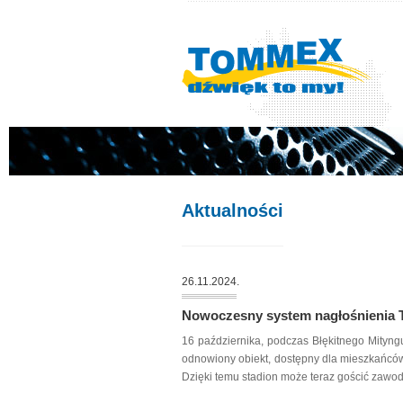
Aktualności
26.11.2024.
Nowoczesny system nagłośnienia 
16 października, podczas Błękitnego Mityng
odnowiony obiekt, dostępny dla mieszkańców
Dzięki temu stadion może teraz gościć zawo