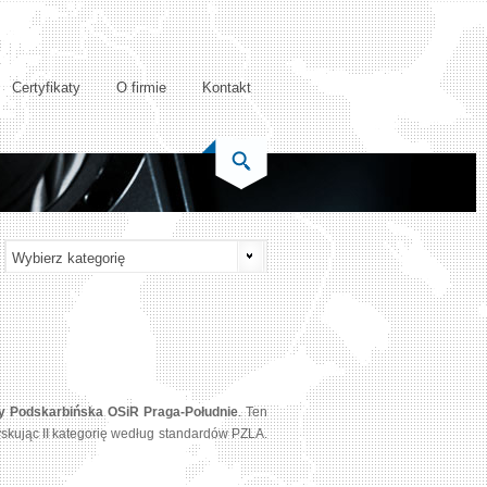
Certyfikaty
O firmie
Kontakt
ny Podskarbińska OSiR Praga-Południe
. Ten
skując II kategorię według standardów PZLA.