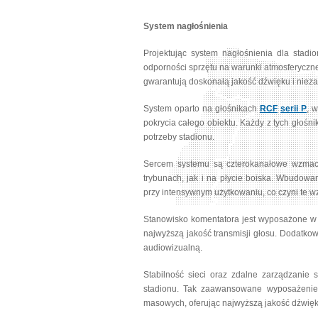
System nagłośnienia
Projektując system nagłośnienia dla stadi
odporności sprzętu na warunki atmosferyczne
gwarantują doskonałą jakość dźwięku i niez
System oparto na głośnikach
RCF
serii P
, 
pokrycia całego obiektu. Każdy z tych głoś
potrzeby stadionu.
Sercem systemu są czterokanałowe wzma
trybunach, jak i na płycie boiska. Wbudo
przy intensywnym użytkowaniu, co czyni te 
Stanowisko komentatora jest wyposażone w
najwyższą jakość transmisji głosu. Dodatk
audiowizualną.
Stabilność sieci oraz zdalne zarządzanie
stadionu. Tak zaawansowane wyposażenie 
masowych, oferując najwyższą jakość dźwięk