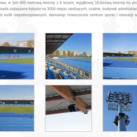
we, w tym 400-metrową bieżnię z 8 torami, wyjątkową 10-torową bieżnię na prost
osiada zadaszone trybuny na 3000 miejsc siedzących, szatnie, budynek administr
zeb osób niepełnosprawnych, stanowiąc nowoczesne centrum sportu i rekreacji