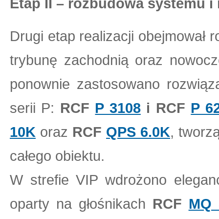
Etap II – rozbudowa systemu i
Drugi etap realizacji obejmował
trybunę zachodnią oraz nowocze
ponownie zastosowano rozwiąz
serii P:
RCF
P 3108
i RCF
P 6
10K
oraz
RCF
QPS 6.0K
, tworz
całego obiektu.
W strefie VIP wdrożono eleganc
oparty na głośnikach
RCF
MQ 