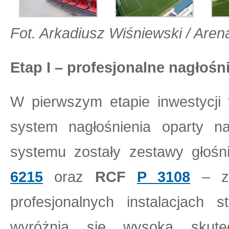
Fot. Arkadiusz Wiśniewski / Arena
Etap I – profesjonalne nagłoś
W pierwszym etapie inwestycji
system nagłośnienia oparty 
systemu zostały zestawy głoś
6215
oraz
RCF
P 3108
– za
profesjonalnych instalacjach 
wyróżnia się wysoką skute