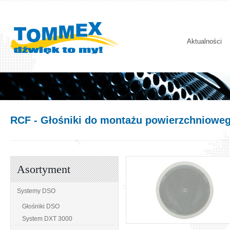
Aktualności
RCF
- Głośniki do montażu powierzchniowe
Asortyment
Systemy DSO
Głośniki DSO
System DXT 3000