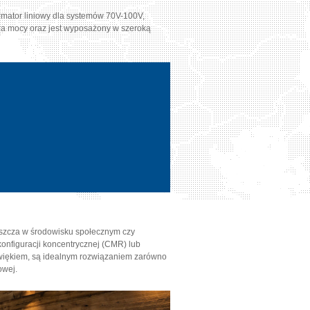
mator liniowy dla systemów 70V-100V,
ora mocy oraz jest wyposażony w szeroką
aszcza w środowisku społecznym czy
onfiguracji koncentrycznej (CMR) lub
źwiękiem, są idealnym rozwiązaniem zarówno
owej.