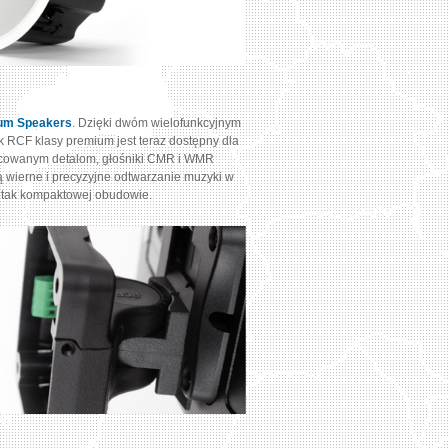
um Speakers
. Dzięki dwóm wielofunkcyjnym
RCF klasy premium jest teraz dostępny dla
racowanym detalom, głośniki CMR i WMR
ą wierne i precyzyjne odtwarzanie muzyki w
w tak kompaktowej obudowie.