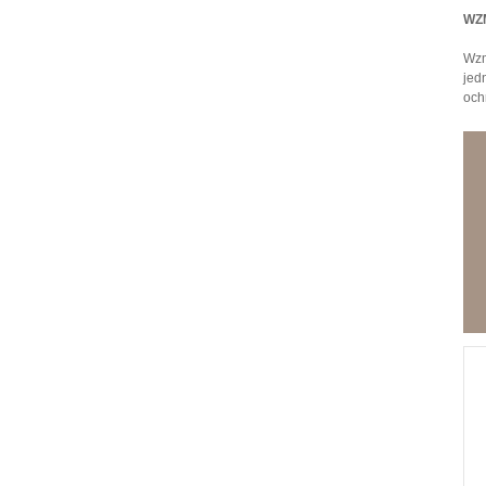
WZ
Wzm
jed
och