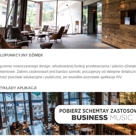
ELOFUNKCYJNY DŹWIĘK
ączenie nowoczesnego design, wbudowanej funkcji przetwarzania i jakości dźwię
mieniowe. Zakres zastosowań jest bardzo szeroki, począwszy od sklepów detalicznyc
rzez placówki edukacyjne i publiczne, po wszelkie pozostałe aplikacje A/V.
ZYKŁADY APLIKACJI