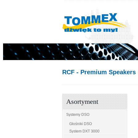
RCF
- Premium Speakers
Asortyment
Systemy DSO
Głośniki DSO
System DXT 3000