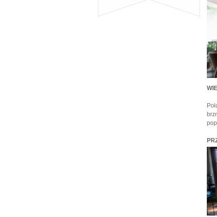
WI
Poł
brz
pop
PR