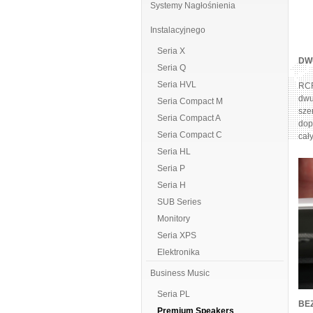
Systemy Nagłośnienia
Instalacyjnego
Seria X
DW
Seria Q
Seria HVL
RCF
dwu
Seria Compact M
sze
Seria Compact A
dop
Seria Compact C
cał
Seria HL
Seria P
Seria H
SUB Series
Monitory
Seria XPS
Elektronika
Business Music
Seria PL
BE
Premium Speakers