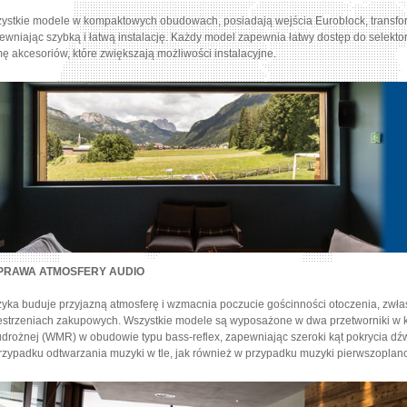
ystkie modele w kompaktowych obudowach, posiadają wejścia Euroblock, transfor
ewniając szybką i łatwą instalację. Każdy model zapewnia łatwy dostęp do selekt
ę akcesoriów, które zwiększają możliwości instalacyjne.
PRAWA ATMOSFERY AUDIO
yka buduje przyjazną atmosferę i wzmacnia poczucie gościnności otoczenia, zwł
estrzeniach zakupowych. Wszystkie modele są wyposażone w dwa przetworniki w k
drożnej (WMR) w obudowie typu bass-reflex, zapewniając szeroki kąt pokrycia d
rzypadku odtwarzania muzyki w tle, jak również w przypadku muzyki pierwszoplan