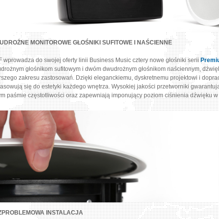
UDROŻNE MONITOROWE GŁOŚNIKI SUFITOWE I NAŚCIENNE
 wprowadza do swojej oferty linii Business Music cztery nowe głośniki serii
Premi
drożnym głośnikom sufitowym i dwóm dwudrożnym głośnikom naściennym, dźwięk 
rszego zakresu zastosowań. Dzięki eleganckiemu, dyskretnemu projektowi i dop
asowują się do estetyki każdego wnętrza. Wysokiej jakości przetworniki gwarantuj
ym paśmie częstotliwości oraz zapewniają imponujący poziom ciśnienia dźwięku 
ZPROBLEMOWA INSTALACJA