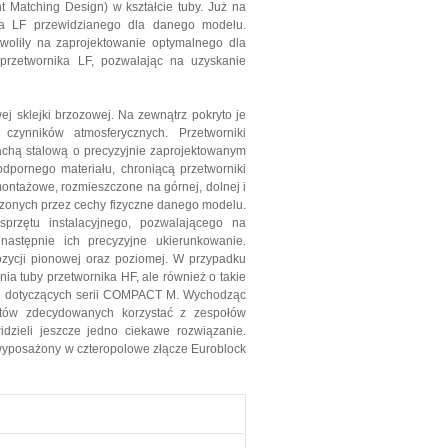
 Matching Design) w kształcie tuby. Już na
ika LF przewidzianego dla danego modelu.
oliły na zaprojektowanie optymalnego dla
przetwornika LF, pozwalając na uzyskanie
sklejki brzozowej. Na zewnątrz pokryto je
zynników atmosferycznych. Przetworniki
chą stalową o precyzyjnie zaprojektowanym
pornego materiału, chroniącą przetworniki
ontażowe, rozmieszczone na górnej, dolnej i
aczonych przez cechy fizyczne danego modelu.
rzętu instalacyjnego, pozwalającego na
następnie ich precyzyjne ukierunkowanie.
ycji pionowej oraz poziomej. W przypadku
nia tuby przetwornika HF, ale również o takie
tek dotyczących serii COMPACT M. Wychodząc
entów zdecydowanych korzystać z zespołów
dzieli jeszcze jedno ciekawe rozwiązanie.
wyposażony w czteropolowe złącze Euroblock