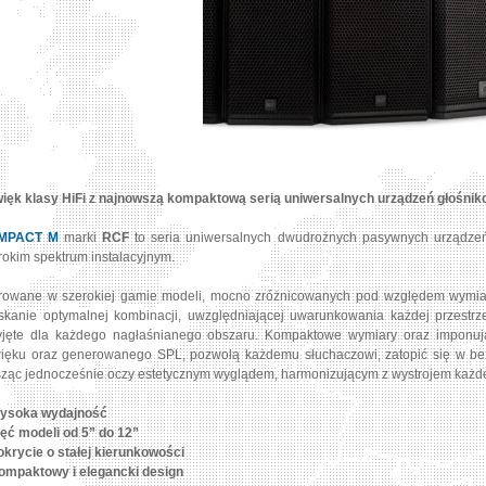
ięk klasy HiFi z najnowszą kompaktową serią uniwersalnych urządzeń głoś
MPACT M
marki
RCF
to seria uniwersalnych dwudrożnych pasywnych urządzeń
rokim spektrum instalacyjnym.
rowane w szerokiej gamie modeli, mocno zróżnicowanych pod względem wymiar
skanie optymalnej kombinacji, uwzględniającej uwarunkowania każdej przestrzen
yjęte dla każdego nagłaśnianego obszaru. Kompaktowe wymiary oraz imponując
ięku oraz generowanego SPL, pozwolą każdemu słuchaczowi, zatopić się w be
sząc jednocześnie oczy estetycznym wyglądem, harmonizującym z wystrojem każd
ysoka wydajność
ięć modeli od 5” do 12”
okrycie o stałej kierunkowości
ompaktowy i elegancki design