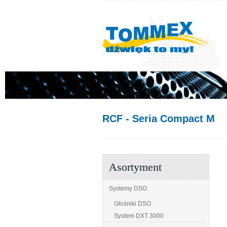
RCF
- Seria Compact M
Asortyment
Systemy DSO
Głośniki DSO
System DXT 3000