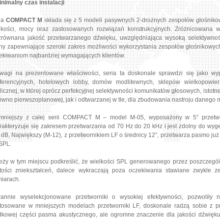
inimalny czas instalacji
ia
COMPACT M
składa się z 5 modeli pasywnych 2-drożnych zespołów głośni
lkości, mocy oraz zastosowanych rozwiązań konstrukcyjnych. Zróżnicowana wi
zrównana jakość przetwarzanego dźwięku, uwzględniająca wysoką selektywnoś
hy zapewniające szeroki zakres możliwości wykorzystania zespołów głośnikowy
ekiwaniom najbardziej wymagających klientów.
wagi na prezentowane właściwości, seria ta doskonale sprawdzi się jako wyp
ferencyjnych, hotelowych lobby, domów modlitewnych, sklepów wielkopowier
licznej, w której oprócz perfekcyjnej selektywności komunikatów głosowych, istot
ówno pierwszoplanowej, jak i odtwarzanej w tle, dla zbudowania nastroju danego m
mniejszy z całej serii COMPACT M – model M-05, wyposażony w 5” przetw
rakteryzuje się zakresem przetwarzania od 70 Hz do 20 kHz i jest zdolny do wyg
 dB, Największy (M-12), z przetwornikiem LF o średnicy 12”, przetwarza pasmo j
SPL.
eży w tym miejscu podkreślić, że wielkości SPL generowanego przez poszczegó
tości zniekształceń, dalece wykraczają poza oczekiwania stawiane zwykle
iarach.
rannie wyselekcjonowane przetworniki o wysokiej efektywności, pozwoliły n
tosowane w mniejszych modelach przetworniki LF, doskonale radzą sobie z pr
dkowej części pasma akustycznego, ale ogromne znaczenie dla jakości dźwięku,