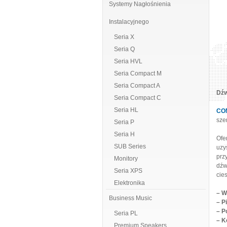
Systemy Nagłośnienia
Instalacyjnego
Seria X
Seria Q
Seria HVL
Seria Compact M
Seria Compact A
Dźw
Seria Compact C
Seria HL
CO
sze
Seria P
Seria H
Ofe
SUB Series
uzy
prz
Monitory
dźw
Seria XPS
cie
Elektronika
– W
Business Music
– P
– P
Seria PL
– K
Premium Speakers