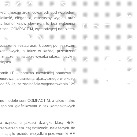
kowych, mocno zróżnicowanych pod względem
elkość, elegancki, estetyczny wygląd oraz
ć komunikatów słownych, to bez wątpienia
ch serii COMPACT M, wychodzącej naprzeciw
osażenie restauracji, klubów, pomieszczeń
zchniowych, a także w każdej przestrzeni
ne znaczenie ma także wysoka jakość muzyki –
iejsca.
ornik LF – pomimo niewielkiej obudowy –
enerowania ciśnienia akustycznego wielkości
uż od 55 Hz, ze zdolnością wygenerowania 129
lne modele serii COMPACT M, a także niskie
 zespołom głośnikowym o tak kompaktowych
a uzyskanie jakości dźwięku klasy Hi-Fi.
zetwarzaniem częstotliwości należących do
 mają tu przede wszystkim przetworniki HF.