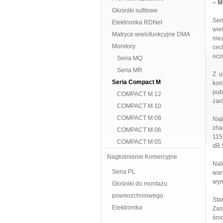
– M
Głośniki sufitowe
Ser
Elektronika RDNet
wie
Matryce wielofunkcyjne DMA
nie
Monitory
cec
ocz
Seria MQ
Seria MR
Z u
Seria Compact M
kon
pub
COMPACT M 12
zar
COMPACT M 10
COMPACT M 08
Naj
cha
COMPACT M 06
115
COMPACT M 05
dB 
Nagłośnienie Komercyjne
Nal
Seria PL
war
wym
Głośniki do montażu
powierzchniowego
Sta
Elektronika
Zas
śro