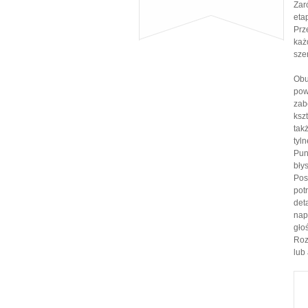
Zar
eta
Prz
każ
sze
Obu
pow
zab
ksz
tak
tyl
Pun
bły
Pos
pot
det
nap
gło
Roz
lub