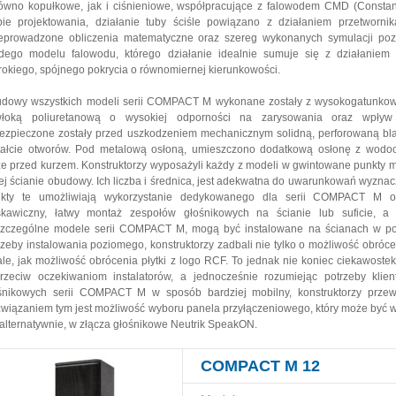
ówno kopułkowe, jak i ciśnieniowe, współpracujące z falowodem CMD (Constant
pie projektowania, działanie tuby ściśle powiązano z działaniem przetworn
eprowadzone obliczenia matematyczne oraz szereg wykonanych symulacji pozw
dego modelu falowodu, którego działanie idealnie sumuje się z działaniem 
rokiego, spójnego pokrycia o równomiernej kierunkowości.
dowy wszystkich modeli serii COMPACT M wykonane zostały z wysokogatunkowej 
łoką poliuretanową o wysokiej odporności na zarysowania oraz wpływ c
ezpieczone zostały przed uszkodzeniem mechanicznym solidną, perforowaną bla
tałcie otworów. Pod metalową osłoną, umieszczono dodatkową osłonę z wodood
że przed kurzem. Konstruktorzy wyposażyli każdy z modeli w gwintowane punkty m
nej ścianie obudowy. Ich liczba i średnica, jest adekwatna do uwarunkowań wyzn
kty te umożliwiają wykorzystanie dedykowanego dla serii COMPACT M osp
skawiczny, łatwy montaż zespołów głośnikowych na ścianie lub suficie, a 
zczególne modele serii COMPACT M, mogą być instalowane na ścianach w poz
rzeby instalowania poziomego, konstruktorzy zadbali nie tylko o możliwość obróce
ale, jak możliwość obrócenia płytki z logo RCF. To jednak nie koniec ciekawos
rzeciw oczekiwaniom instalatorów, a jednocześnie rozumiejąc potrzeby kli
śnikowych serii COMPACT M w sposób bardziej mobilny, konstruktorzy przewi
wiązaniem tym jest możliwość wyboru panela przyłączeniowego, który może być 
 alternatywnie, w złącza głośnikowe Neutrik SpeakON.
COMPACT M 12