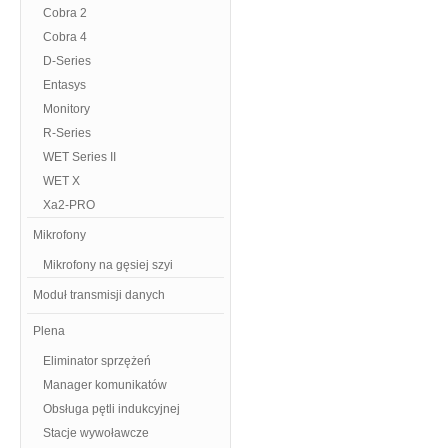
Cobra 2
Cobra 4
D-Series
Entasys
Monitory
R-Series
WET Series II
WET X
Xa2-PRO
Mikrofony
Mikrofony na gęsiej szyi
Moduł transmisji danych
Plena
Eliminator sprzężeń
Manager komunikatów
Obsługa pętli indukcyjnej
Stacje wywoławcze