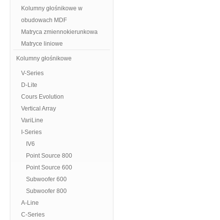
Kolumny głośnikowe w
obudowach MDF
Matryca zmiennokierunkowa
Matryce liniowe
Kolumny głośnikowe
V-Series
D-Lite
Cours Evolution
Vertical Array
VariLine
I-Series
IV6
Point Source 800
Point Source 600
Subwoofer 600
Subwoofer 800
A-Line
C-Series