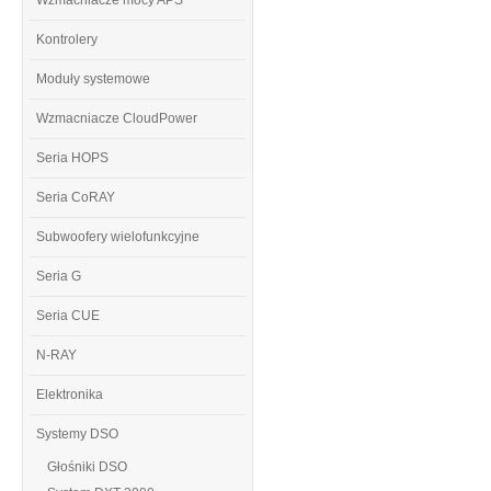
Wzmacniacze mocy APS
Kontrolery
Moduły systemowe
Wzmacniacze CloudPower
Seria HOPS
Seria CoRAY
Subwoofery wielofunkcyjne
Seria G
Seria CUE
N-RAY
Elektronika
Systemy DSO
Głośniki DSO