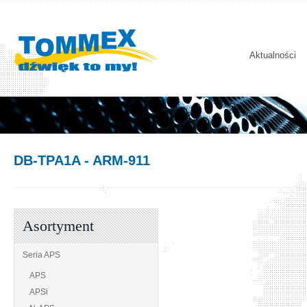
Aktualności
DB-TPA1A
- ARM-911
Asortyment
Seria APS
APS
APSi