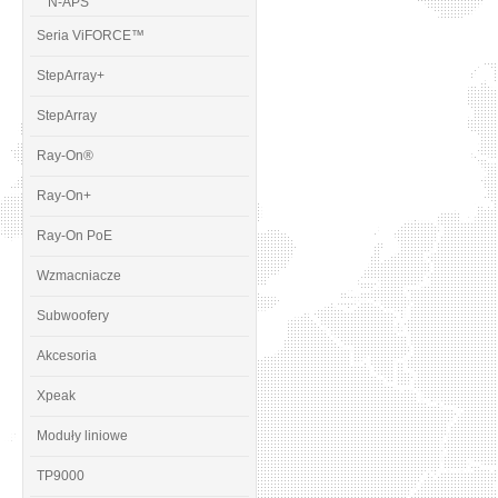
N-APS
Seria ViFORCE™
StepArray+
StepArray
Ray-On®
Ray-On+
Ray-On PoE
Wzmacniacze
Subwoofery
Akcesoria
Xpeak
Moduły liniowe
TP9000