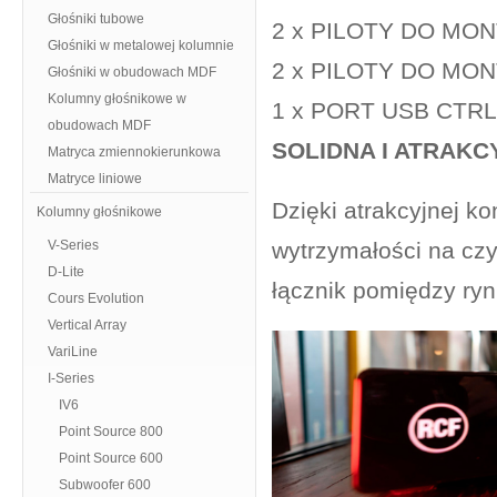
Głośniki tubowe
2 x PILOTY DO MON
Głośniki w metalowej kolumnie
2 x PILOTY DO MON
Głośniki w obudowach MDF
Kolumny głośnikowe w
1 x PORT USB CT
obudowach MDF
SOLIDNA I ATRAK
Matryca zmiennokierunkowa
Matryce liniowe
Dzięki atrakcyjnej k
Kolumny głośnikowe
V-Series
wytrzymałości na cz
D-Lite
łącznik pomiędzy ry
Cours Evolution
Vertical Array
VariLine
I-Series
IV6
Point Source 800
Point Source 600
Subwoofer 600