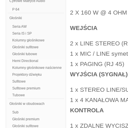
Cyfrowe Matryce Audio
P 64
2 X 160 W ​@ 4 OHM
Głośniki
Seria AW
WEJŚCIA
Seria IS i SP
Kolumny głośnikowe
2 x LINE STEREO (RC
Głośniki sufitowe
1 x MIC / LINE syme
Głośniki tubowe
Hemi Directional
1 x PAGING (RJ 45)
Kolumny głośnikowe naścienne
WYJŚCIA (SYGNAŁ)
Projektory dźwięku
Sufitowe
Sufitowe premium
1 x STEREO LINE/S
Tubowe
1 x 4 KANAŁOWA MA
Głośniki w obudowach
KONTROLA
Sub
Głośniki premium
1 x ZDALNE WYCIS
Głośniki sufitowe