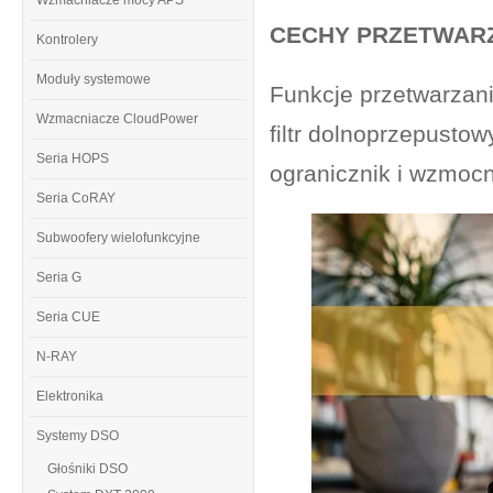
Wzmacniacze mocy APS
CECHY PRZETWAR
Kontrolery
Moduły systemowe
Funkcje przetwarzani
Wzmacniacze CloudPower
filtr dolnoprzepustow
Seria HOPS
ogranicznik i wzmocn
Seria CoRAY
Subwoofery wielofunkcyjne
Seria G
Seria CUE
N-RAY
Elektronika
Systemy DSO
Głośniki DSO