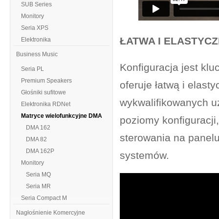
SUB Series
Monitory
Seria XPS
ŁATWA I ELASTYC
Elektronika
Business Music
Konfiguracja jest k
Seria PL
Premium Speakers
oferuje łatwą i elast
Głośniki sufitowe
wykwalifikowanych u
Elektronika RDNet
Matryce wielofunkcyjne DMA
poziomy konfiguracji,
DMA 162
sterowania na panelu
DMA 82
DMA 162P
systemów.
Monitory
Seria MQ
Seria MR
Seria Compact M
Nagłośnienie Komercyjne