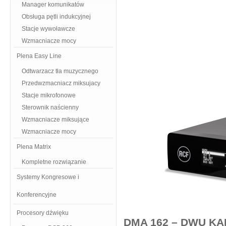
Manager komunikatów
Obsługa pętli indukcyjnej
Stacje wywoławcze
Wzmacniacze mocy
Plena Easy Line
Odtwarzacz tła muzycznego
Przedwzmacniacz miksujacy
Stacje mikrofonowe
Sterownik naścienny
Wzmacniacze miksujące
Wzmacniacze mocy
Plena Matrix
Kompletne rozwiązanie
Systemy Kongresowe i
Konferencyjne
Procesory dźwięku
DMA 162 – DWU K