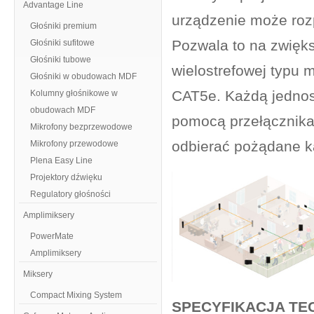
Advantage Line
urządzenie może rozp
Głośniki premium
Pozwala to na zwięks
Głośniki sufitowe
Głośniki tubowe
wielostrefowej typu 
Głośniki w obudowach MDF
CAT5e. Każdą jednos
Kolumny głośnikowe w
obudowach MDF
pomocą przełącznika
Mikrofony bezprzewodowe
odbierać pożądane k
Mikrofony przewodowe
Plena Easy Line
Projektory dźwięku
Regulatory głośności
Amplimiksery
PowerMate
Amplimiksery
Miksery
Compact Mixing System
SPECYFIKACJA TE