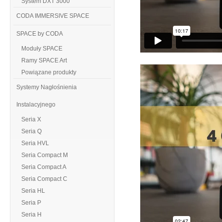
System DXT 3000
CODA IMMERSIVE SPACE
SPACE by CODA
Moduły SPACE
Ramy SPACE Art
Powiązane produkty
Systemy Nagłośnienia
Instalacyjnego
Seria X
Seria Q
Seria HVL
Seria Compact M
Seria Compact A
Seria Compact C
Seria HL
Seria P
Seria H