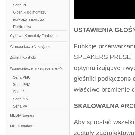
Seria PL
Głośniki do montażu
powierzchniowego
Elektronika
USTAWIENIA GŁOŚ
Cyfrowe Konsolety Foniczne
Funkcje przetwarzani
Wzmacniacze Miksujące
SPEAKERS PRESETS, 
Zdalna Kontrola
optymalizujących wy
Wzmacniacze miksujące Inter-M
głośniki podłączone
Seria PMU
Seria PAM
właściwe brzmienie c
Seria A
Seria MA
SKALOWALNA ARC
Seria PA
MEDIANseries
Aby sprostać wszelk
MICROseries
zostały zaprojektowa