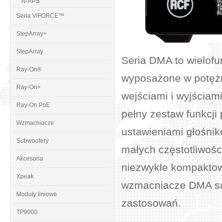
N-APS
Seria ViFORCE™
StepArray+
StepArray
Seria DMA to wielof
Ray-On®
wyposażone w potężn
Ray-On+
wejściami i wyjściami
Ray-On PoE
pełny zestaw funkcji
Wzmacniacze
ustawieniami głośni
Subwoofery
małych częstotliwości
Akcesoria
niezwykle kompaktowy
Xpeak
wzmacniacze DMA są
Moduły liniowe
zastosowań.
TP9000