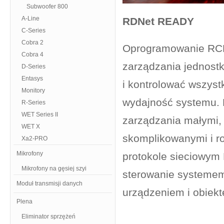
Subwoofer 800
A-Line
RDNet READY
C-Series
Cobra 2
Oprogramowanie RCF 
Cobra 4
zarządzania jednos
D-Series
Entasys
i kontrolować wszyst
Monitory
wydajność systemu. R
R-Series
WET Series II
zarządzania małymi, 
WET X
skomplikowanymi i r
Xa2-PRO
Mikrofony
protokole sieciowym 
Mikrofony na gęsiej szyi
sterowanie systeme
Moduł transmisji danych
urządzeniem i obiek
Plena
Eliminator sprzężeń