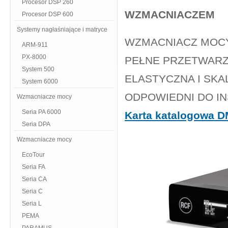
Procesor DSP 260
WZMACNIACZEM
Procesor DSP 600
Systemy nagłaśniające i matryce
WZMACNIACZ MOCY 
ARM-911
PX-8000
PEŁNE PRZETWARZ
System 500
ELASTYCZNA I SK
System 6000
ODPOWIEDNI DO I
Wzmacniacze mocy
Seria PA 6000
Karta katalogowa 
Seria DPA
Wzmacniacze mocy
EcoTour
Seria FA
Seria CA
Seria C
Seria L
PEMA