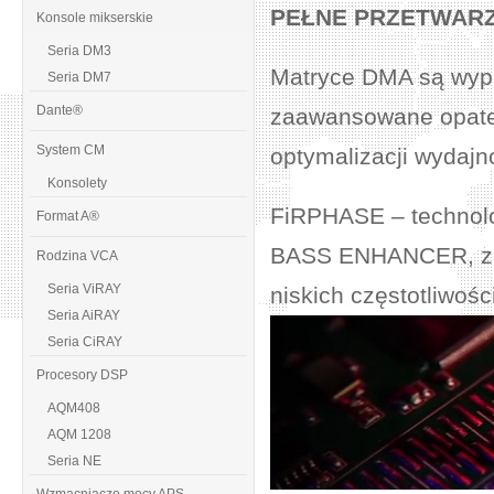
PEŁNE PRZETWARZ
Konsole mikserskie
Seria DM3
Matryce DMA są wypo
Seria DM7
Dante®
zaawansowane opate
System CM
optymalizacji wydajn
Konsolety
FiRPHASE – technolog
Format A®
BASS ENHANCER, zaa
Rodzina VCA
Seria ViRAY
niskich częstotliwości
Seria AiRAY
Seria CiRAY
Procesory DSP
AQM408
AQM 1208
Seria NE