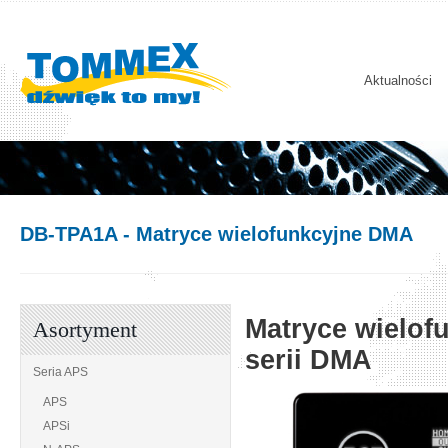
Aktualności
DB-TPA1A
- Matryce wielofunkcyjne DMA
Matryce wielo
Asortyment
serii DMA
Seria APS
APS
APSi