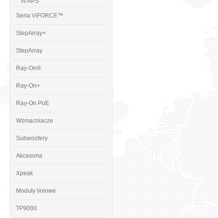
N-APS
Seria ViFORCE™
StepArray+
StepArray
Ray-On®
Ray-On+
Ray-On PoE
Wzmacniacze
Subwoofery
Akcesoria
Xpeak
Moduły liniowe
TP9000