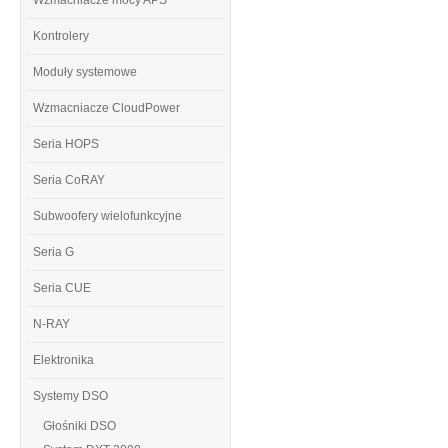
Wzmacniacze mocy APS
Kontrolery
Moduły systemowe
Wzmacniacze CloudPower
Seria HOPS
Seria CoRAY
Subwoofery wielofunkcyjne
Seria G
Seria CUE
N-RAY
Elektronika
Systemy DSO
Głośniki DSO