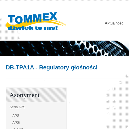
Aktualności
DB-TPA1A
- Regulatory głośności
Asortyment
Seria APS
APS
APSi