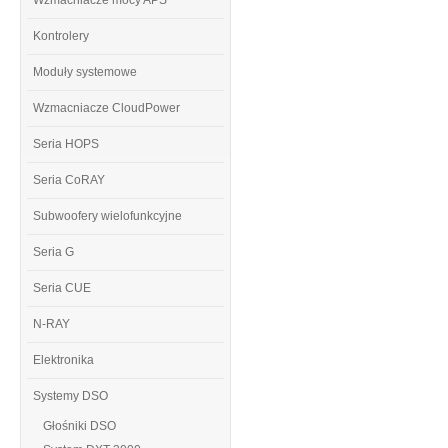
Wzmacniacze mocy APS
Kontrolery
Moduły systemowe
Wzmacniacze CloudPower
Seria HOPS
Seria CoRAY
Subwoofery wielofunkcyjne
Seria G
Seria CUE
N-RAY
Elektronika
Systemy DSO
Głośniki DSO