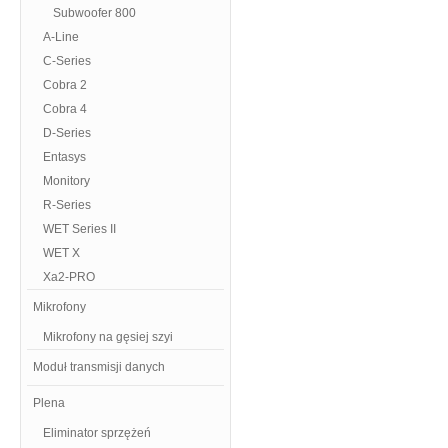
Subwoofer 800
A-Line
C-Series
Cobra 2
Cobra 4
D-Series
Entasys
Monitory
R-Series
WET Series II
WET X
Xa2-PRO
Mikrofony
Mikrofony na gęsiej szyi
Moduł transmisji danych
Plena
Eliminator sprzężeń