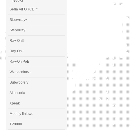
N-APS
Seria ViFORCE™
StepArray+
StepArray
Ray-On®
Ray-On+
Ray-On PoE
Wzmacniacze
Subwoofery
Akcesoria
Xpeak
Moduły liniowe
TP9000