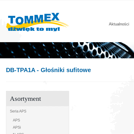
Aktualności
DB-TPA1A
- Głośniki sufitowe
Asortyment
Seria APS
APS
APSi