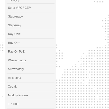
N-APS
Seria ViFORCE™
StepArray+
StepArray
Ray-On®
Ray-On+
Ray-On PoE
Wzmacniacze
Subwoofery
Akcesoria
Xpeak
Moduły liniowe
TP9000