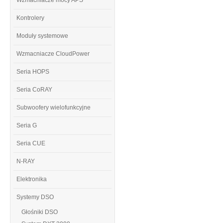
Wzmacniacze mocy APS
Kontrolery
Moduły systemowe
Wzmacniacze CloudPower
Seria HOPS
Seria CoRAY
Subwoofery wielofunkcyjne
Seria G
Seria CUE
N-RAY
Elektronika
Systemy DSO
Głośniki DSO