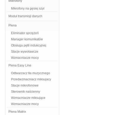
Mikrofony
Mikrofony na gęsiej szyi
Moduł transmisji danych
Plena
Eliminator sprzężeń
Manager komunikatów
Obsługa pętli indukcyjnej
Stacje wywoławcze
Wzmacniacze mocy
Plena Easy Line
Odtwarzacz tła muzycznego
Przedwzmacniacz miksujacy
Stacje mikrofonowe
Sterownik naścienny
Wzmacniacze miksujące
Wzmacniacze mocy
Plena Matrix