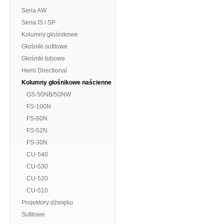
Seria AW
Seria IS i SP
Kolumny głośnikowe
Głośniki sufitowe
Głośniki tubowe
Hemi Directional
Kolumny głośnikowe naścienne
GS-50NB/50NW
FS-100N
FS-60N
FS-52N
FS-30N
CU-540
CU-530
CU-520
CU-510
Projektory dźwięku
Sufitowe